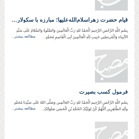
قیام حضرت زهراسلام‌‌الله‌‌عليها؛ مبارزه با سکولاریسم و جلوگیری از تحریف دین
بِسْمِ اللَّهِ الرَّحْمَنِ الرَّحِیم الْحَمْدُ للهِ رَبِّ الْعَالَمِینَ وَالصَّلَوةُ وَالسَّلامُ عَلَی سَیِّدِ
مطالعه بیشتر...
الأنْبِیَاءِ وَالْمُرسَلِین حَبِیبِ إلَهِ الْعَالَمِینَ أبِی الْقَاسِمِ مُحَمَّدٍ...
فرمول کسب بصیرت
بِسْمِ اللَّهِ الرَّحْمَنِ الرَّحِیم الْحَمْدُ للهِ رَبِّ العَالَمِین وَصَلَّی اللهُ عَلَی سَیِّدِنَا مُحَمَّدٍ
مطالعه بیشتر...
وآلِهِ الطَّاهِرِین أللَّهُمَّ کُنْ لِوَلِیِّکَ الحُجَّةِ بْنِ الْحَسَن صَلَوَاتُکَ...