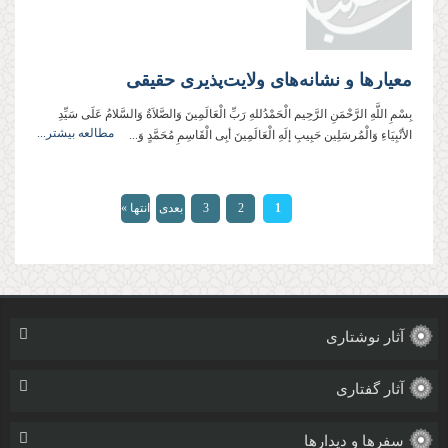
معیارها و نشانه‌های ولایت‌پذیری حقیقی
بِسْمِ اللَّهِ الرَّحْمَنِ الرَّحِیم الْحَمْدُللهِ رَبِّ الْعَالَمِینَ وَالصَّلاَةُ وَالسَّلامُ عَلَی سَیِّدِ
مطالعه بیشتر...
الأنْبِیَاءِ وَالْمُرسَلِین حَبِیبِ إلَهِ الْعَالَمِینَ أبِی الْقَاسِمِ مُحَمَّدٍ وَ...
صفحه‌ها
1
2
3
بعدی
انتها »
›
آثار نوشتاری
آثار گفتاری
سفرها و دیدارها