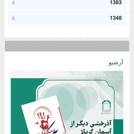
1383
1348
آرشیو