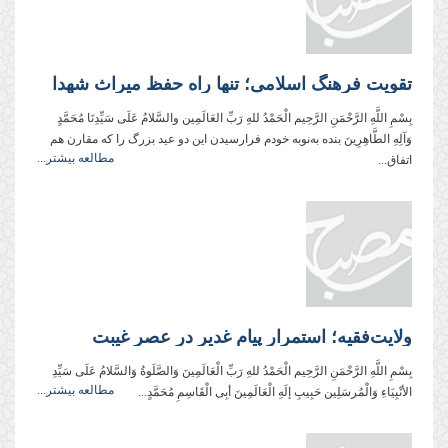
تقویت فرهنگ اسلامی؛ تنها راه حفظ میراث شهدا
بِسْمِ اللَّهِ الرَّحْمَنِ الرَّحِیم الْحَمْدُ للهِ رَبِّ العَالَمِین والسَّلامُ عَلَی سَیِّدِنَا مُحَمَّدٍ
وَآلِهِ الطَّاهِرِینَ بنده به‌‌نوبه خودم فرارسیدن این دو عید بزرگ را که مقارن هم
مطالعه بیشتر...
اتفاق...
ولایت‌فقیه؛ استمرار پیام غدیر در عصر غیبت
بِسْمِ اللَّهِ الرَّحْمَنِ الرَّحِیم الْحَمْدُ للهِ رَبِّ الْعَالَمِینَ وَالصَّلَوةُ وَالسَّلامُ عَلَی سَیِّدِ
مطالعه بیشتر...
الأنْبِیَاءِ وَالْمُرسَلِین حَبِیبِ إلَهِ الْعَالَمِینَ أبِی الْقَاسِمِ مُحَمَّدٍ...