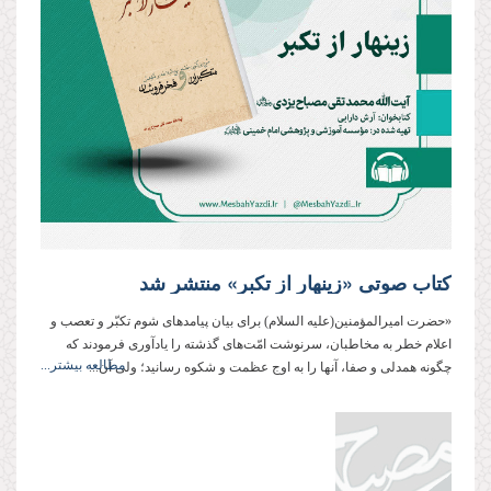
کتاب صوتی «زینهار از تکبر» منتشر شد
«حضرت امیرالمؤمنین(علیه السلام) براى بیان پیامدهاى شوم تكبّر و تعصب و
اعلام خطر به مخاطبان، سرنوشت امّت‌هاى گذشته را یادآورى فرمودند كه
مطالعه بیشتر...
چگونه همدلى و صفا، آنها را به اوج عظمت و شكوه رسانید‌؛ ولى آن‌...