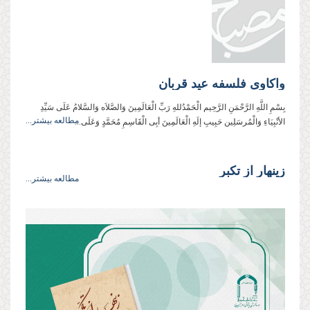
واکاوی فلسفه عید قربان
بِسْمِ اللَّهِ الرَّحْمَنِ الرَّحِیم الْحَمْدُللهِ رَبِّ الْعَالَمِینَ وَالصَّلاَه وَالسَّلامُ عَلَی سَیِّدِ
مطالعه بیشتر...
الأنْبِیَاءِ وَالْمُرسَلِین حَبِیبِ إلَهِ الْعَالَمِینَ أبِی الْقَاسِمِ مُحَمَّدٍ وَعَلَی...
زینهار از تکبر
مطالعه بیشتر...