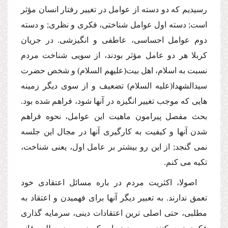
رسیدیم كه دو دسته از عوامل در تغییر رفتار انسان مؤثر
است; دسته اول عوامل شناختى، فكرى و نظرى; و دسته
دوم عوامل احساسى، عاطفى و انگیزشى. در جریان
كربلا هر دو عامل مؤثر بودند، از سویى شناخت مردم
نسبت به اسلام، اهل بیت(علیهم السلام) و شخص حضرت
سیدالشهدا(علیه السلام) تضعیف و از سوى دیگر زمینه
هایى كه موجب تغییر انگیزه در آنها شود، فراهم شده بود.
بحث مفصل پیرامون ماهیت این عوامل، نحوه فراهم
شدن آنها و كیفیت به كارگیرى آنها در مجال این جلسه
نمى گنجد; از این رو بیشتر بر عامل اول، یعنى شناخت،
تكیه مى كنم.
اصولا، اكثریت مردم در باره مسائل اعتقادى خود
تعمق ندارند. به تعبیر دیگر آنها براى فهمیدن و اعتقاد به
مطلبى، حتى اصلى ترین اعتقادات دینى، سرمایه گذارى