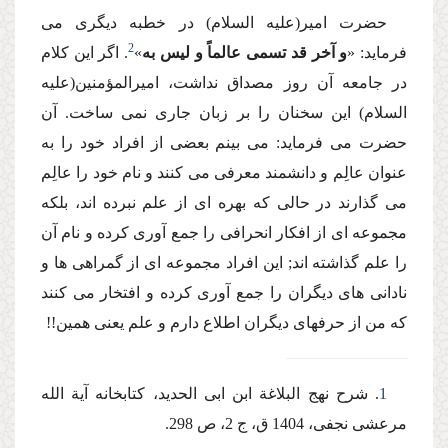
حضرت امیر(علیه السلام) در خطبه دیگرى مى
2
فرماید: «
و آخر قد تسمى عالماً و لیس به
»
. اگر این كلام
در جامعه آن روز مصداق نداشت، امیرالمؤمنین(علیه
السلام) این سخنان را بر زبان جارى نمى ساخت. آن
حضرت مى فرماید: مى بینم بعضى از افراد خود را به
عنوان عالِم و دانشمند معرفى مى كنند و نام خود را عالِم
مى گذارند در حالى كه بهره اى از علم نبرده اند، بلكه
مجموعه اى از افكار انحرافى را جمع آورى كرده و نام آن
را علم گذاشته اند; این افراد مجموعه اى از گمراهى ها و
نادانى هاى دیگران را جمع آورى كرده و افتخار مى كنند
كه من از حرفهاى دیگران اطلاع دارم و علم یعنى همین!!
1
. شرح نهج البلاغة ابن ابى الحدید، كتابخانه آیة الله
مرعشى نجفى، 1404 ق، ج 2، ص 298.