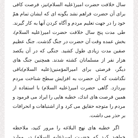
سال خلافت حضرت امیر(علیه السلام)نیز، فرصت كافى
براى آن حضرت فراهم نشد بگونه اى كه ایشان تمام همّ
خود را در جهت تعلیم مردم و آگاه كردن آنها به كار گیرند.
طى مدت پنج سال خلافت حضرت امیر(علیه السلام)،
بخش عمده وقت آن حضرت در جنگ گذشت. جنگ عظیم
صفین مدت زیادى طول كشید. جنگى كه در آن یكصد
هزار نفر از مسلمانان كشته شدند. همچنین جنگ هاى
دیگر، فرصتى براى امیرالمؤمنین(علیه السلام)باقى
نگذاشت كه آن حضرت به افزایش سطح شناخت مردم
بپردازد. گاهى حضرت امیر(علیه السلام) با استفاده از
همین فرصت هاى اندك، خطبه هایى را ایراد مى فرمود و
مردم را متوجه حقایق مى كرد و از اشتباهات و انحرافات
بر حذر مى داشت.
اگر خطبه هاى نهج البلاغه را مرور كنید، ملاحظه
خواهید كرد كه حضرت امیر(علیه السلام) در موارد