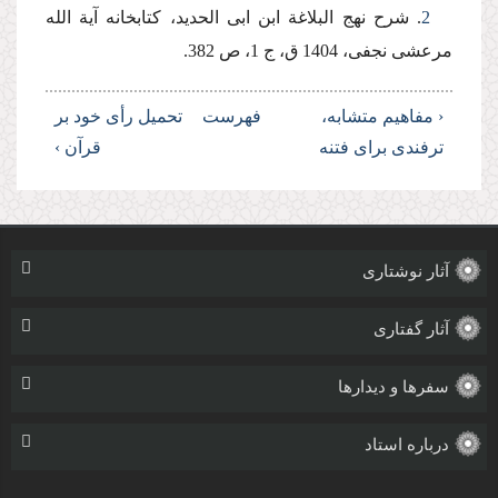
2
. شرح نهج البلاغة ابن ابى الحدید، كتابخانه آیة الله
مرعشى نجفى، 1404 ق، ج 1، ص 382.
‹ مفاهیم متشابه،
فهرست
تحمیل رأى خود بر
ترفندى براى فتنه
قرآن ›
آثار نوشتاری
آثار گفتاری
سفرها و دیدارها
درباره استاد