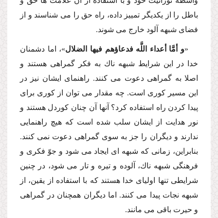
واسطه نورانیت خود و با استفاده از آن علامت ها حق و
باطل را از یكدیگر تمییز داده، راه حق را مى شناسند و از
فضاى شبهه آلود خارج مى شوند.
«
و أمَّا أعداء اللَّه فدعاؤهم فیها الضلال
»، اما دشمنان
خدا در این شرایط شبهه ناك به فكر گمراهى هستند و
اصلا به گمراهى دعوت مى كنند. راهنماى ایشان نیز در
این مسیر كورى است. چه مقدار مى توان از كورى براى
پیدا كردن راه استفاده كرد؟ آنها آن چنان كوردل هستند و
نور هدایت از ایشان سلب شده است كه هیچ راهنمایى
ندارند و دیگران را جز به سوى گمراهى دعوت نمى كنند.
بنابراین، زمانى كه شبهه اى ایجاد مى شود و جوّ فكرى و
فرهنگى شبهه ناك، آلوده و تیره و تار مى شود، در چنین
شرایطى تنها اولیاى خدا هستند كه با استفاده از یقین، از
شبهه نجات پیدا مى كنند. اما دیگران همچنان در گمراهى
و حیرت باقى مى مانند.