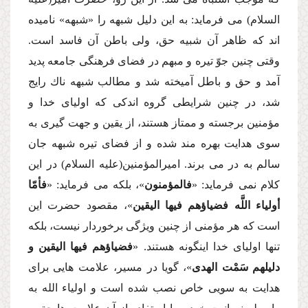
السلام) مى فرماید: به این دلیل شبهه را «شبهه» نامیده
اند كه ظاهر آن شبیه حق، ولى باطن آن فاسد است.
وقتى چنین جوّ تیره و مبهم در فضاى فرهنگى جامعه پدید
آمد و حق و باطل آمیخته شد و مطالب شبهه ناك رایج
شد، در چنین شرایطى گروه اندكى كه اولیاى خدا و
مؤمنین برجسته و ممتاز هستند، از یقین و جهت گیرى به
سوى هدایت بهره مند شده و از فضاى تیره شبهه جان
سالم به در مى برند. امیرالمؤمنین(علیه السلام) در این
كلام نمى فرماید: «
فالمؤمنون
»، بلكه مى فرماید: «
فأمّا
أولیاء اللَّه فضیاؤهم فیها الیقین
»، مقصود حضرت این
است كه هر مؤمنى از چنین ویژگى برخوردار نیست، بلكه
تنها اولیاى خدا اینگونه هستند. «
فضیاؤهم فیها الیقین و
دلیلهم سَمْت الهدى
»، گویا در مسیر، علامت هایى براى
هدایت به سویى خاص نصب شده است و اولیاء الله به