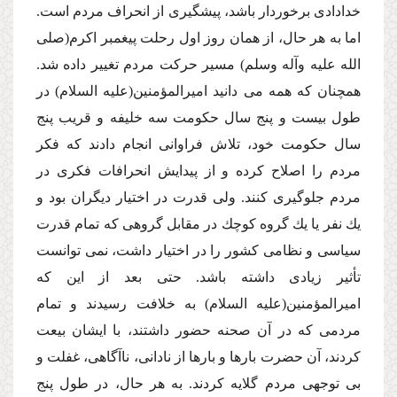
خدادادى برخوردار باشد، پیشگیرى از انحراف مردم است.
اما به هر حال، از همان روز اول رحلت پیغمبر اكرم(صلى
الله علیه وآله وسلم) مسیر حركت مردم تغییر داده شد.
همچنان كه همه مى دانید امیرالمؤمنین(علیه السلام) در
طول بیست و پنج سال حكومت سه خلیفه و قریب پنج
سال حكومت خود، تلاش فراوانى انجام دادند كه فكر
مردم را اصلاح كرده و از پیدایش انحرافات فكرى در
مردم جلوگیرى كنند. ولى قدرت در اختیار دیگران بود و
یك نفر یا یك گروه كوچك در مقابل گروهى كه تمام قدرت
سیاسى و نظامى كشور را در اختیار داشت، نمى توانست
تأثیر زیادى داشته باشد. حتى بعد از این كه
امیرالمؤمنین(علیه السلام) به خلافت رسیدند و تمام
مردمى كه در آن صحنه حضور داشتند، با ایشان بیعت
كردند، آن حضرت بارها و بارها از نادانى، ناآگاهى، غفلت و
بى توجهى مردم گلایه كردند. به هر حال، در طول پنج