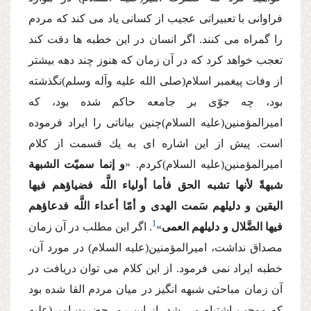
فراوانى با تعبیراتى عجیب از كسانى یاد مى كند كه مردم
را گمراه مى كنند. اگر انسان در این خطبه ها دقت كند
تعجب خواهد كرد كه در آن زمان كه هنوز چند دهه بیشتر
از وفات پیغمبر اسلام(صلى الله علیه وآله وسلم)نگذشته
بود، چه جوّى بر جامعه حاكم شده بود، كه
امیرالمؤمنین(علیه السلام)چنین بیاناتى را ایراد فرموده
است. پیش از این اشاره اى به یك قسمت از كلام
امیرالمؤمنین(علیه السلام)كردم. «
و إنما سمیّت الشبهة
شبهةً لأنها تشبه الحق فأما أولیاء اللَّه فضیاؤهم فیها
الیقین و دلیلهم سَمت الهدى و أمّا أعداء اللَّه فدعاؤهم
1
فیها الضَّلال و دلیلهم العمى
»
. اگر این مطلب در آن زمان
مصداق نداشت، امیرالمؤمنین(علیه السلام) در مورد آن،
خطبه ایراد نمى فرمود. از این كلام مى توان دریافت در
آن زمان مباحثى شبهه انگیز در میان مردم القا شده بود
كه موجب اشتباه مى شد. از این رو، حضرت امیر(علیه