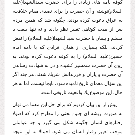
كوفه نامه هاى زیادى را براى حضرت سیدالشهدا(علیه
السلام)نوشته و آن حضرت را براى تصدى مقام خلافت،
به عراق دعوت كرده بودند، چگونه شد كه همین مردم
پس از مدت كوتاهى تغییر نظر دادند و نه تنها بیعت با
مسلم و پیمان با حضرت سیدالشهدا(علیه السلام) را نقض
كردند، بلكه بسیارى از همان افرادى كه با نامه امام
حسین(علیه السلام) را به كوفه دعوت كرده بودند، به
روى آن حضرت شمشیر كشیده و در به شهادت رساندن
آن حضرت و یاران و فرزندانش شریك شدند. هر چند اگر
این سؤال معماى تاریخ نامیده شود، نابجا نیست، اما به هر
حال، این موضوع یك واقعیت تاریخى است.
پیش از این بیان كردیم كه براى حل این معما مى توان
به صورت ریشه اى چنین بحثى را مطرح كرد كه اصولا
رفتارهاى انسان چگونه شكل مى گیرد و چه عواملى
موجب تغییر رفتار انسان مى شود. اجمالا به این نتیجه