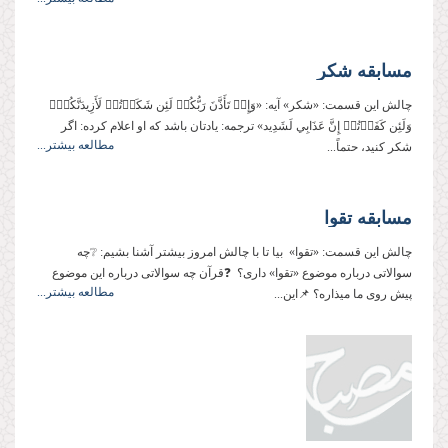
مسابقه شکر
چالش این قسمت: «شکر» آیه: «وَإِذۡ تَأَذَّنَ رَبُّكُمۡ لَئِن شَكَرۡتُمۡ لَأَزِيدَنَّكُمۡۖ
وَلَئِن كَفَرۡتُمۡ إِنَّ عَذَابِي لَشَدِيد» ترجمه: يادتان باشد كه او اعلام كرده: اگر
مطالعه بیشتر...
شكر كنيد، حتماً...
مسابقه تقوا
چالش این قسمت: «تقوا» بیا تا با چالش امروز بیشتر آشنا بشیم: ❔چه
سوالاتی درباره موضوع «تقوا» داری؟ ❓قرآن چه سوالاتی درباره این موضوع
مطالعه بیشتر...
پیش روی ما میذاره؟ 📌این...