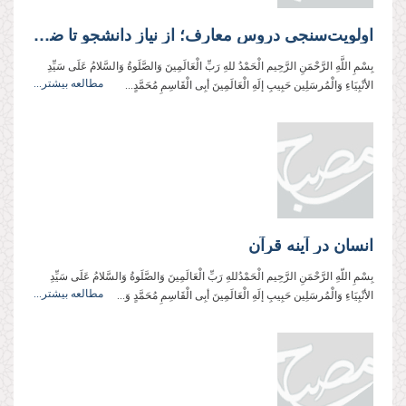
اولویت‌سنجی دروس معارف؛ از نیاز دانشجو تا ضرورت‌های اعتقادی
بِسْمِ اللَّهِ الرَّحْمَنِ الرَّحِیم الْحَمْدُ للهِ رَبِّ الْعَالَمِینَ وَالصَّلَوةُ وَالسَّلامُ عَلَی سَیِّدِ
مطالعه بیشتر...
الأنْبِیَاءِ وَالْمُرسَلِین حَبِیبِ إلَهِ الْعَالَمِینَ أبِی الْقَاسِمِ مُحَمَّدٍ...
انسان در آینه قرآن
بِسْمِ اللّهِ الرَّحْمَنِ الرَّحِيم الْحَمْدُللهِ رَبِّ الْعَالَمِینَ وَالصَّلَوةُ وَالسَّلامُ عَلَی سَیِّدِ
مطالعه بیشتر...
الأنْبِیَاءِ وَالْمُرسَلِین حَبِیبِ إلَهِ الْعَالَمِینَ أبِی الْقَاسِمِ مُحَمَّدٍ وَ...