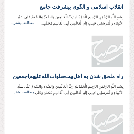
انقلاب اسلامی و الگوی پیشرفت جامع
بِسْمِ اللَّهِ الرَّحْمَنِ الرَّحِیم الْحَمْدُللهِ رَبِّ الْعَالَمِینَ وَالصَّلاَةُ وَالسَّلامُ عَلَی سَیِّدِ
مطالعه بیشتر...
الأنْبِیَاءِ وَالْمُرسَلِین حَبِیبِ إلَهِ الْعَالَمِینَ أبِی الْقَاسِمِ مُحَمَّدٍ...
راه ملحق شدن به اهل‌بیت‌صلوات‌‌الله‌‌عليهم‌‌اجمعين
بِسْمِ اللَّهِ الرَّحْمَنِ الرَّحِيم الْحَمْدُللهِ رَبِّ الْعَالَمِینَ وَالصَّلاَة وَالسَّلامُ عَلَی سَیِّدِ
مطالعه بیشتر...
الأنْبِیَاءِ وَالْمُرسَلِین حَبِیبِ إلَهِ الْعَالَمِینَ أبِی الْقَاسِمِ مُحَمَّدٍ وَعَلَی...