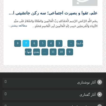
علم، تقوا و بصیرت اجتماعی؛ سه رکن جانشینی انبیا
بِسْمِ اللَّهِ الرَّحْمَنِ الرَّحِيم الْحَمْدُللهِ رَبِّ الْعَالَمِینَ وَالصَّلاَةُ وَالسَّلامُ عَلَی سَیِّدِ
مطالعه بیشتر...
الأنْبِیَاءِ وَالْمُرسَلِین حَبِیبِ إلَهِ الْعَالَمِینَ أبِی الْقَاسِمِ مُحَمَّدٍ...
صفحه‌ها
« ابتدا
‹
3
4
5
6
7
8
…
قبلی
9
10
11
…
بعدی
انتها »
›
آثار نوشتاری
آثار گفتاری