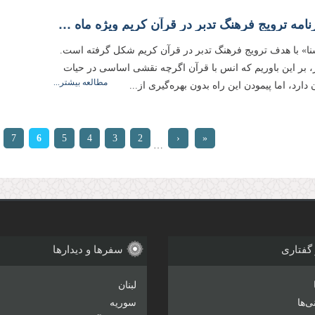
روشنا - برنامه ترویج فرهنگ تدبر در قرآن کریم ویژه ماه مبارک رمضان 1404
نا» با هدف ترویج فرهنگ تدبر در قرآن کریم شکل گرفته است.
، بر این باوریم که انس با قرآن اگرچه نقشی اساسی در حیات
مطالعه بیشتر...
دارد، اما پیمودن این راه بدون بهره‌گیری از...
ها
7
6
5
4
3
2
‹
«
…
ابتدا
قبلی
 گفتاری
سفرها و دیدارها
لبنان
‌ها
سوریه