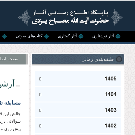
رفتن به محتوای اصلی
آثار نوشتاری
آثار گفتاری
کتاب‌های صوتی
ن
طبقه‌بندی زمانی
صفحه اصل
1405
آرشی
1404
مسابقه تق
1403
چالش این قس
سوالاتی درب
1402
پیش روی ما م