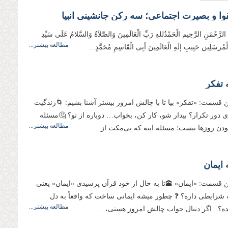
وا و بصیرت اجتماعی؛ سه رکن جانشینی انبیا
 الرَّحْمَنِ الرَّحِيم الْحَمْدُللهِ رَبِّ الْعَالَمِینَ وَالصَّلاَةُ وَالسَّلامُ عَلَی سَیِّدِ
مطالعه بیشتر...
وَالْمُرسَلِین حَبِیبِ إلَهِ الْعَالَمِینَ أبِی الْقَاسِمِ مُحَمَّدٍ...
 تفکر
 قسمت: «تفکر» بیا تا با چالش امروز بیشتر آشنا بشیم: 🌀زندگیت
ی دور تکرار؟ بیدار شو، کار کن، بخواب… دوباره از نو؟ 🤔مسئله
مطالعه بیشتر...
ودن روزها نیست؛ مسئله اینه که بی‌مکث از...
ایمان
 قسمت: «ایمان» 🕋تا به حال از خود قرآن پرسیدی «ایمان» یعنی
شرایطی داره؟ ❓ چطور میشه ایمانی ساخت که واقعاً به دل
مطالعه بیشتر...
ه؟ اگر دنبال جواب چالش امروز هستی،...