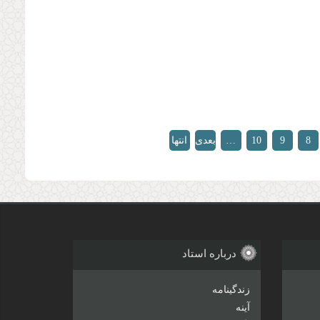
8
9
10
…
بعدی
انتها
»
›
درباره استاد
زندگینامه
آینه