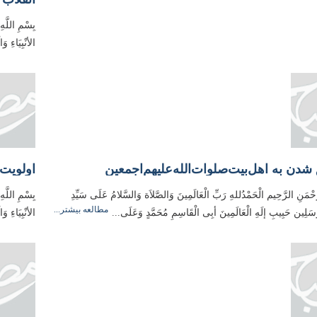
بِسْمِ اللَّهِ
الأنْبِیَاءِ 
دن به اهل‌بیت‌صلوات‌‌الله‌‌عليهم‌‌اجمعين
َّحْمَنِ الرَّحِيم الْحَمْدُللهِ رَبِّ الْعَالَمِینَ وَالصَّلاَة وَالسَّلامُ عَلَی سَیِّدِ
بِسْمِ اللَّه
مطالعه بیشتر...
مُرسَلِین حَبِیبِ إلَهِ الْعَالَمِینَ أبِی الْقَاسِمِ مُحَمَّدٍ وَعَلَی...
الأنْبِیَاءِ 