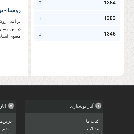
1384
1383
برنامه «روش
در این مسیر
1348
معنوی انسان 
صفحه‌
آثار نوشتاری
آثار
کتاب ها
درس‌ها
مقالات
سخنرانی