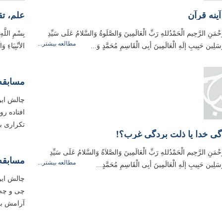
آینه قرآن
علم، تق
َحْمَنِ الرَّحِيم الْحَمْدُللهِ رَبِّ الْعَالَمِینَ وَالصَّلَوةُ وَالسَّلامُ عَلَی سَیِّدِ
بِسْمِ اللَّهِ
مطالعه بیشتر...
مُرسَلِین حَبِیبِ إلَهِ الْعَالَمِینَ أبِی الْقَاسِمِ مُحَمَّدٍ وَ...
الأنْبِیَاءِ 
مسابقه
چالش این
افتاده رو
تکراری ب
دگی خدا یا ذلت بردگی غرب؟!
َّحْمَنِ الرَّحِیم الْحَمْدُللهِ رَبِّ الْعَالَمِینَ وَالصَّلاَةُ وَالسَّلامُ عَلَی سَیِّدِ
مسابقه 
مطالعه بیشتر...
مُرسَلِین حَبِیبِ إلَهِ الْعَالَمِینَ أبِی الْقَاسِمِ مُحَمَّدٍ...
چالش این
چی و چه 
آرامش بد