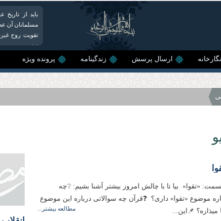
باید از تاریخ
مسلمانان آن عص
تقویت روح غیرت
نیز...
گارخانه
ارسال پرسش
زندگینامه
پرونده ویژه
ی
و
وا
مت: «تقوا» بیا تا با چالش امروز بیشتر آشنا بشیم: ❔چه
اره موضوع «تقوا» داری؟ ❓قرآن چه سوالاتی درباره این موضوع
مطالعه بیشتر...
یذاره؟ 📌این...
انقلاب