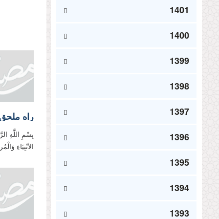
1401
1400
1399
1398
1397
راه ملحق ش
1396
بِسْمِ اللَّهِ الر
الأنْبِیَاءِ وَالْ
1395
1394
1393