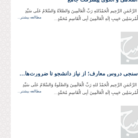
 الرَّحْمَنِ الرَّحِیم الْحَمْدُللهِ رَبِّ الْعَالَمِینَ وَالصَّلاَةُ وَالسَّلامُ عَلَی سَیِّدِ
مطالعه بیشتر...
وَالْمُرسَلِین حَبِیبِ إلَهِ الْعَالَمِینَ أبِی الْقَاسِمِ مُحَمَّدٍ...
اولویت‌سنجی دروس معارف؛ از نیاز دانشجو تا ضرورت‌های اعتقادی
ِ الرَّحْمَنِ الرَّحِیم الْحَمْدُ للهِ رَبِّ الْعَالَمِینَ وَالصَّلَوةُ وَالسَّلامُ عَلَی سَیِّدِ
مطالعه بیشتر...
وَالْمُرسَلِین حَبِیبِ إلَهِ الْعَالَمِینَ أبِی الْقَاسِمِ مُحَمَّدٍ...