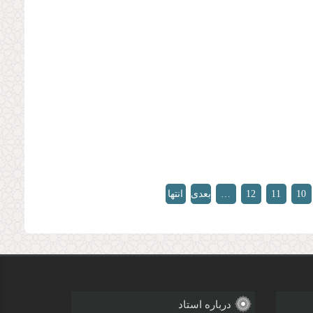
10
11
12
…
بعدی
انتها
»
›
درباره استاد