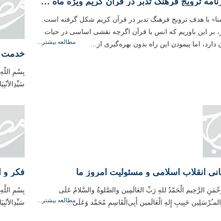
روشنا - برنامه ترویج فرهنگ تدبر در قرآن کریم ویژه ماه مبارک رمضان 1404
نا» با هدف ترویج فرهنگ تدبر در قرآن کریم شکل گرفته است.
، بر این باوریم که انس با قرآن اگرچه نقشی اساسی در حیات
مطالعه بیشتر...
دارد، اما پیمودن این راه بدون بهره‌گیری از...
خدمت ح
بِسْمِ اللّه
سَیِّدِالأنْب
نی انقلاب اسلامی و مسئولیت امروز ما
فکر و ا
رَّحْمَنِ الرَّحِیم الْحَمْدُ للهِ رَبِّ العَالَمِین والصَّلوةُ والسَّلامُ عَلَی
بِسْمِ اللَّه
مطالعه بیشتر...
ِ وَالمـُرْسَلِین حَبِیبِ إِلهِ الْعَالَمین أَبِی‌الْقَاسِمِ مُحَمَّد وَعَلَی...
سَیِّدِالأنْب