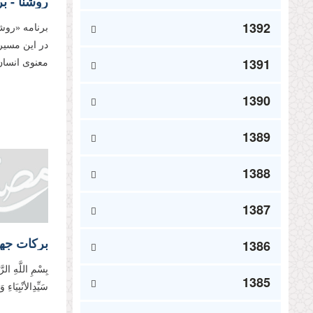
1392
برنامه «روش
در این مسیر
1391
معنوی انسان 
1390
1389
1388
1387
برکات جها
1386
بِسْمِ اللَّهِ ال
1385
سَیِّدِالأنْبِیَاء