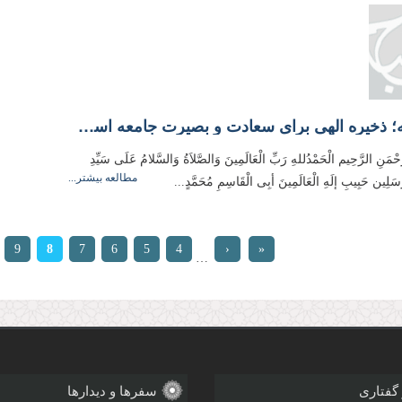
ولایت‌فقیه؛ ذخیره الهی برای سعادت و بصیرت جامعه اسلامی
َّحْمَنِ الرَّحِیم الْحَمْدُللهِ رَبِّ الْعَالَمِینَ وَالصَّلاَةُ وَالسَّلامُ عَلَی سَیِّدِ
مطالعه بیشتر...
مُرسَلِین حَبِیبِ إلَهِ الْعَالَمِینَ أبِی الْقَاسِمِ مُحَمَّدٍ...
ها
9
8
7
6
5
4
‹
«
…
ابتدا
قبلی
 گفتاری
سفرها و دیدارها