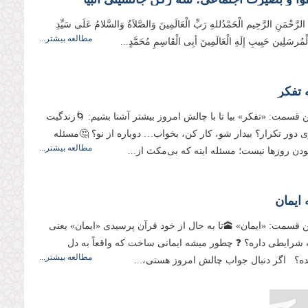
 الرَّحْمَنِ الرَّحِيم الْحَمْدُللهِ رَبِّ الْعَالَمِینَ وَالصَّلاَةُ وَالسَّلامُ عَلَی سَیِّدِ
مطالعه بیشتر...
وَالْمُرسَلِین حَبِیبِ إلَهِ الْعَالَمِینَ أبِی الْقَاسِمِ مُحَمَّدٍ...
 تفکر
 قسمت: «تفکر» بیا تا با چالش امروز بیشتر آشنا بشیم: 🌀زندگیت
ی دور تکرار؟ بیدار شو، کار کن، بخواب… دوباره از نو؟ 🤔مسئله
مطالعه بیشتر...
ودن روزها نیست؛ مسئله اینه که بی‌مکث از...
ایمان
 قسمت: «ایمان» 🕋تا به حال از خود قرآن پرسیدی «ایمان» یعنی
شرایطی داره؟ ❓ چطور میشه ایمانی ساخت که واقعاً به دل
مطالعه بیشتر...
ه؟ اگر دنبال جواب چالش امروز هستی،...