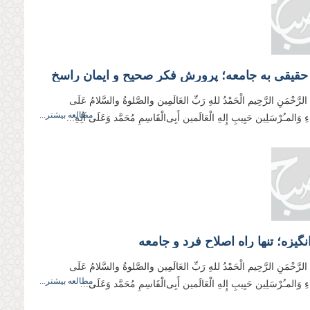
قیقی به جامعه؛ پرورش فکر صحیح و ایمان راسخ
ِ الرَّحْمَنِ الرَّحِیم الْحَمْدُ للهِ رَبِّ العَالَمِین والصَّلوةُ والسَّلامُ عَلَی
مطالعه بیشتر...
ِیَاءِ وَالمـُرْسَلِین حَبِیبِ إِلهِ الْعَالَمین أَبِی‌الْقَاسِمِ مُحَمَّد وَعَلَی آلِهِ...
نگیزه؛ تنها راه اصلاح فرد و جامعه
ِ الرَّحْمَنِ الرَّحِیم الْحَمْدُ للهِ رَبِّ العَالَمِین والصَّلوةُ والسَّلامُ عَلَی
مطالعه بیشتر...
ِیَاءِ وَالمـُرْسَلِین حَبِیبِ إِلهِ الْعَالَمین أَبِی‌الْقَاسِمِ مُحَمَّد وَعَلَی...