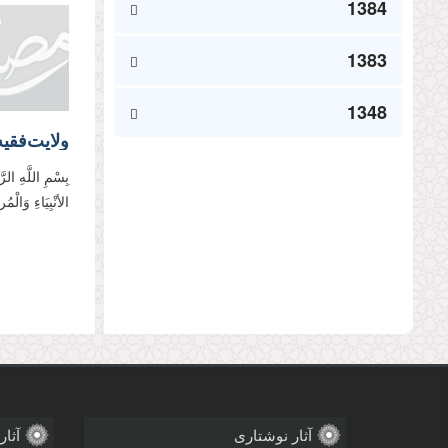
1384
1383
1348
بِسْمِ اللَّهِ الر
الأنْبِیَاءِ وَالْ
صفحه‌
آثار نوشتاری
آثار